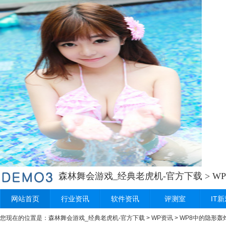
森林舞会游戏_经典老虎机-官方下载
>
W
网站首页
行业资讯
软件资讯
评测室
IT
您现在的位置是：
森林舞会游戏_经典老虎机-官方下载
>
WP资讯
> WP8中的隐形轰炸