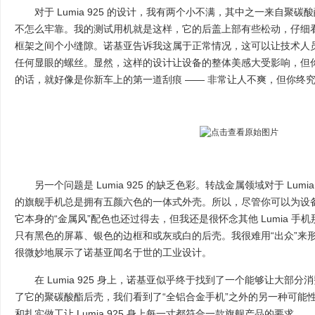
对于 Lumia 925 的设计，我有两个小不满，其中之一来自聚碳
不怎么牢靠。我的测试用机就是这样，它的后盖上部有些松动，仔细
框架之间个小缝隙。诺基亚告诉我这属于正常情况，这可以让技术人
任何显眼的螺丝。显然，这样的设计让设备的整体美感大受影响，但
的话，就好像是你新车上的第一道刮痕 —— 非常让人不爽，但你终
另一个问题是 Lumia 925 的缺乏色彩。转战金属领域对于 Lum
的旗舰手机总是拥有五颜六色的一体式外壳。所以，尽管你可以为设
它本身的“金属风”配色也还过得去，但我还是很怀念其他 Lumia 手机那多
只有黑色的屏幕、银色的边框和或灰或白的后壳。我很难用“出众”来形容 L
很微妙地展示了诺基亚闻名于世的工业设计。
在 Lumia 925 身上，诺基亚似乎终于找到了一个能够让大部
了它的聚碳酸酯后壳，我们看到了“全铝合金手机”之外的另一种可能
和扎实做工让 Lumia 925 身上每一寸都符合一款旗舰产品的要求。