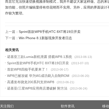
而且它无法快速切换视频录制模式，我并不建议大家这样做。总的来说，Sm
加功能，但照片编辑显得有些花哨而不实用。另外，应用的界面设计
作较为繁琐。
上一篇：
Sprint首款WP8手机HTC 8XT将19日开卖
下一篇：
Win Phone 8.1新版现身开发者日志
相关资讯
诺基亚三款Lumia新机泄露 搭载WP8.1系统
(2013-06-13)
Sprint首款WP8手机HTC 8XT将19日开卖
(2013-07-10)
首款WP8四核手机要来了！
(2013-06-17)
WP8已被攻破 华为W1成功刷入自制ROM
(2013-06-20)
高通发布骁龙200系列支持WP8
(2013-06-21)
诺基亚/三星WP8应用商店遭破解 附方法
(2013-06-24)
关注我们
软件资讯
移动