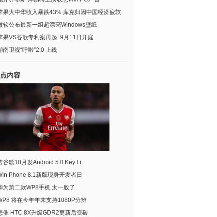
苹果大中华收入暴跌43% 库克归因中国经济疲软
微软公布最新一组超漂亮Windows壁纸
苹果VS谷歌专利案再起: 9月11日开庭
湖南卫视“呼啦”2.0 上线
点内容
传谷歌10月发Android 5.0 Key Li
Win Phone 8.1新版现身开发者日
华为第二款WP8手机 太一般了
WP8 将在今年年末支持1080P分辨
悲催 HTC 8X升级GDR2更新后变砖