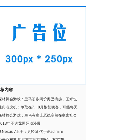
荐内容
森林舞会游戏：皇马初步问价奥巴梅扬，国米也
经典老虎机：争取在7、8月恢复联赛，可能每天
森林舞会游戏：皇马有意让厄德高留在皇家社会
2013年圣迭戈国际动漫展
新Nexus 7上手：更轻薄 优于iPad mini
抛开乔布斯 库彻将主演联想Win PC广告