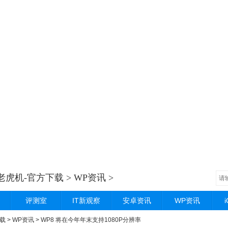
老虎机-官方下载
>
WP资讯
>
评测室
IT新观察
安卓资讯
WP资讯
载
>
WP资讯
> WP8 将在今年年末支持1080P分辨率