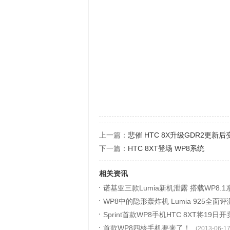
上一篇：
悲催 HTC 8X升级GDR2更新后
下一篇：
HTC 8XT登场 WP8系统
相关资讯
诺基亚三款Lumia新机泄露 搭载WP8.1
WP8中的隐形轰炸机 Lumia 925全面评
Sprint首款WP8手机HTC 8XT将19日开
首款WP8四核手机要来了！
(2013-06-17