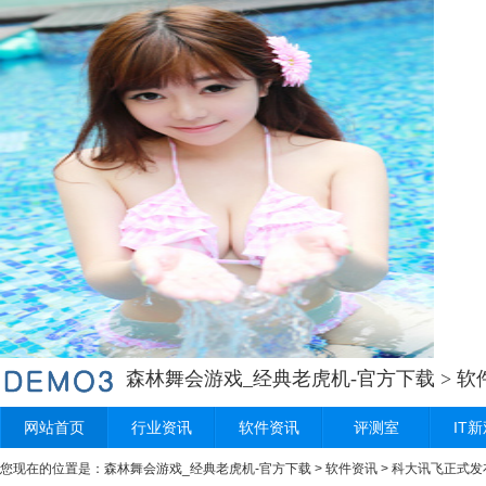
森林舞会游戏_经典老虎机-官方下载
>
软
网站首页
行业资讯
软件资讯
评测室
IT
您现在的位置是：
森林舞会游戏_经典老虎机-官方下载
>
软件资讯
> 科大讯飞正式发