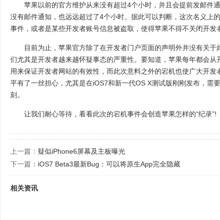
苹果以前的官方维护从来没有超过4个小时，并且会提前发邮件通知
没有邮件通知，也远远超过了4个小时。据此可以判断，这次名义上的
事件，或者是某些开发者账号信息被盗取，使得苹果不得不关闭开发
目前为止，苹果官方除了在开发者门户页面的声明外并没有关于此
们尤其是开发者越来越怀疑事态的严重性。要知道，苹果每年都会从
用来保证开发者网站的有效性，而此次意料之外的宕机也使广大开发
平有了一丝担心，尤其是在iOS7和新一代OS X测试版刚刚发布，
刻。
让我们耐心等待，看看此次的宕机事件会创造苹果怎样的“纪录”!
上一篇：
疑似iPhone6屏幕及主板曝光
下一篇：
iOS7 Beta3最新Bug：可以将原生App完全隐藏
相关资讯